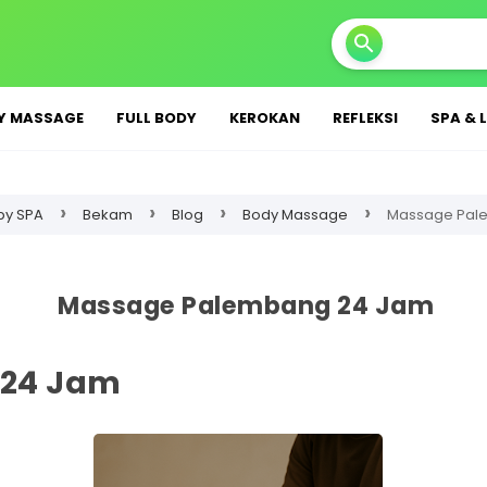
Y MASSAGE
FULL BODY
KEROKAN
REFLEKSI
SPA & 
›
›
›
›
by SPA
Bekam
Blog
Body Massage
Massage Pal
Massage Palembang 24 Jam
24 Jam