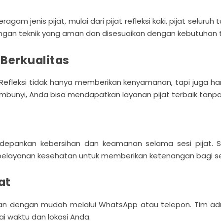
enis pijat, mulai dari pijat refleksi kaki, pijat seluruh tub
dengan teknik yang aman dan disesuaikan dengan kebutuhan 
Berkualitas
fleksi tidak hanya memberikan kenyamanan, tapi juga har
bunyi, Anda bisa mendapatkan layanan pijat terbaik tanpa
pankan kebersihan dan keamanan selama sesi pijat. Set
r pelayanan kesehatan untuk memberikan ketenangan bagi s
at
n dengan mudah melalui WhatsApp atau telepon. Tim adm
i waktu dan lokasi Anda.