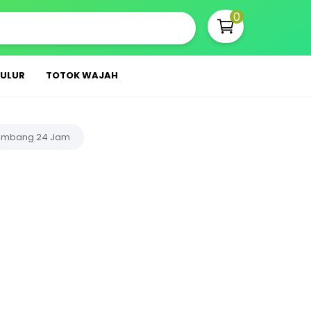
0
LULUR
TOTOK WAJAH
embang 24 Jam